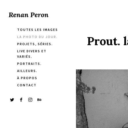
Renan Peron
TOUTES LES IMAGES
Prout. 
LA PHOTO DU JOUR.
PROJETS, SÉRIES.
LIVE DIVERS ET
VARIÉS.
PORTRAITS.
AILLEURS.
À PROPOS
CONTACT