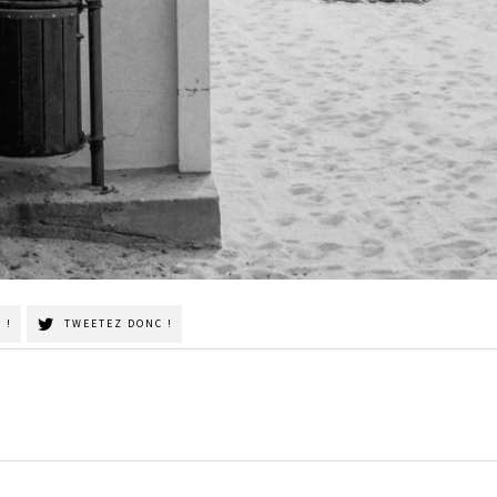
 !
TWEETEZ DONC !