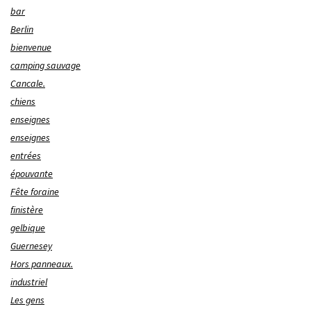
bar
Berlin
bienvenue
camping sauvage
Cancale.
chiens
enseignes
enseignes
entrées
épouvante
Fête foraine
finistère
gelbique
Guernesey
Hors panneaux.
industriel
Les gens