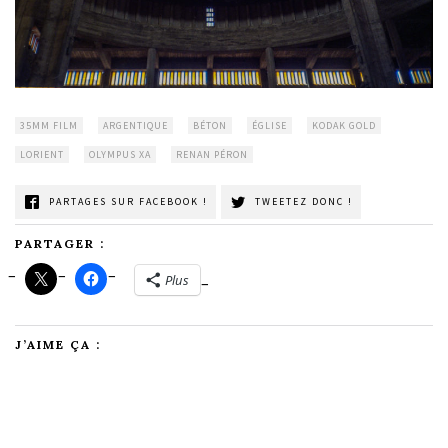
35MM FILM
ARGENTIQUE
BÉTON
ÉGLISE
KODAK GOLD
LORIENT
OLYMPUS XA
RENAN PÉRON
PARTAGES SUR FACEBOOK !
TWEETEZ DONC !
PARTAGER :
Plus
J’AIME ÇA :