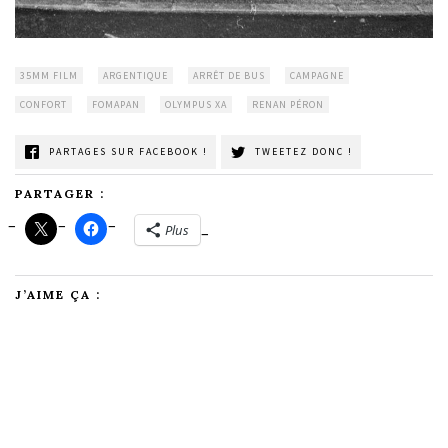
35MM FILM
ARGENTIQUE
ARRÊT DE BUS
CAMPAGNE
CONFORT
FOMAPAN
OLYMPUS XA
RENAN PÉRON
PARTAGES SUR FACEBOOK !
TWEETEZ DONC !
PARTAGER :
Plus
J’AIME ÇA :