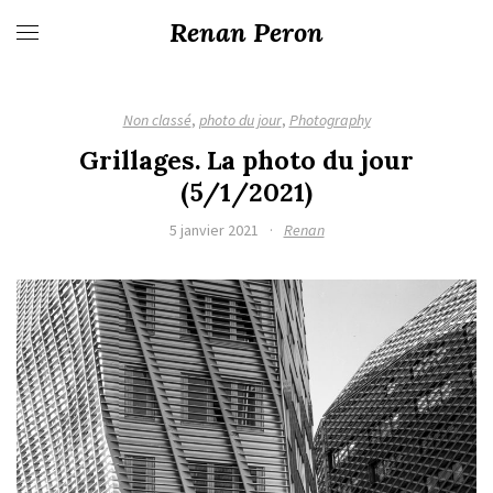
Renan Peron
Non classé
,
photo du jour
,
Photography
Grillages. La photo du jour
(5/1/2021)
5 janvier 2021
·
Renan