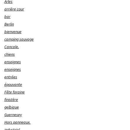
Arles
arrière cour
bar
Berlin
bienvenue
camping sauvage
Cancale.
chiens
enseignes
enseignes
entrées
épouvante
Fête foraine
finistère
gelbique
Guernesey
Hors panneaux.
industriel