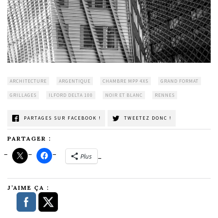
ARCHITECTURE
ARGENTIQUE
CHAMBRE MPP 4X5
GRAND FORMAT
GRILLAGES
ILFORD DELTA 100
NOIR ET BLANC
RENNES
PARTAGES SUR FACEBOOK !
TWEETEZ DONC !
PARTAGER :
Plus
J’AIME ÇA :