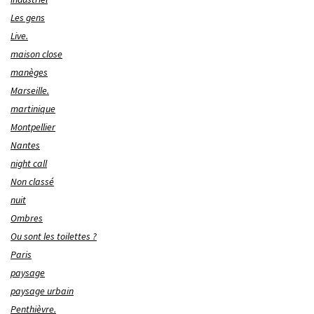
Les gens
Live.
maison close
manèges
Marseille.
martinique
Montpellier
Nantes
night call
Non classé
nuit
Ombres
Ou sont les toilettes ?
Paris
paysage
paysage urbain
Penthièvre.