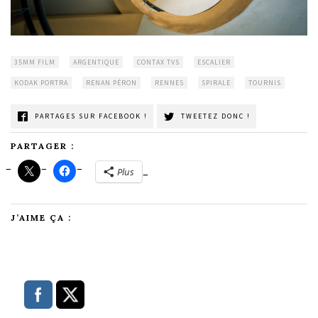
35MM FILM
ARGENTIQUE
CONTAX TVS
ESCALIER
KODAK PORTRA
RENAN PÉRON
RENNES
SPIRALE
TOURNIS
PARTAGES SUR FACEBOOK !
TWEETEZ DONC !
PARTAGER :
Plus
J’AIME ÇA :