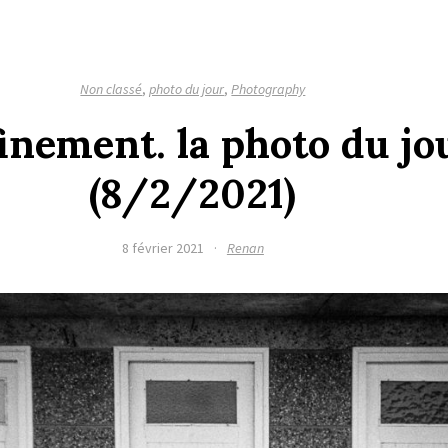
Non classé
,
photo du jour
,
Photography
inement. la photo du jo
(8/2/2021)
8 février 2021
·
Renan