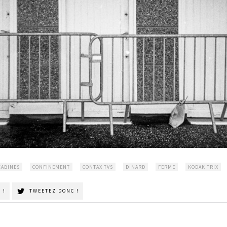
CABINES
CONFINEMENT
CONTAX TVS
DINARD
FERME
KODAK TRIX
 !
TWEETEZ DONC !