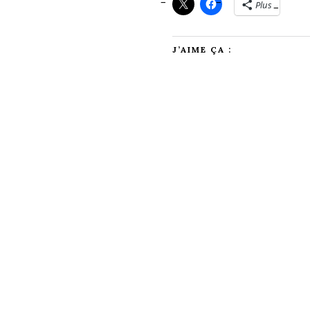
Plus
J’AIME ÇA :