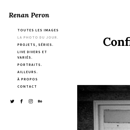
Renan Peron
TOUTES LES IMAGES
Conf
LA PHOTO DU JOUR.
PROJETS, SÉRIES.
LIVE DIVERS ET
VARIÉS.
PORTRAITS.
AILLEURS.
À PROPOS
CONTACT