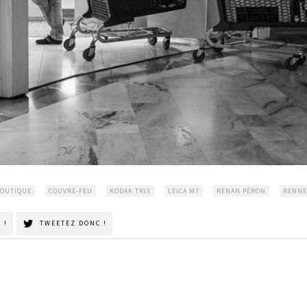
OUTIQUE
COUVRE-FEU
KODAK TRIX
LEICA M7
RENAN PÉRON
RENNE
 !
TWEETEZ DONC !