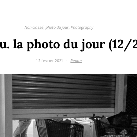
Non classé
,
photo du jour
,
Photography
. la photo du jour (12/
12 février 2021
·
Renan