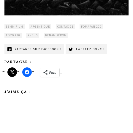
35MM FILM
ARGENTIQUE
CONTAX G1
FOMAPAN 200
FORD 420
PNEUS
RENAN PÉRON
PARTAGES SUR FACEBOOK !
TWEETEZ DONC !
PARTAGER :
Plus
J’AIME ÇA :