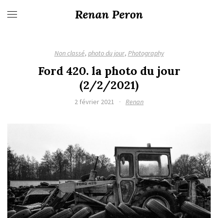
Renan Peron
Non classé
,
photo du jour
,
Photography
Ford 420. la photo du jour
(2/2/2021)
2 février 2021
·
Renan