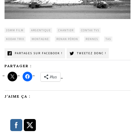
35MM FILM
ARGENTIQUE
CHANTIER
CONTAX TVS
KODAK TRIX
MONTAGNE
RENAN PÉRON
RENNES
TAS
PARTAGES SUR FACEBOOK !
TWEETEZ DONC !
PARTAGER :
Plus
J’AIME ÇA :