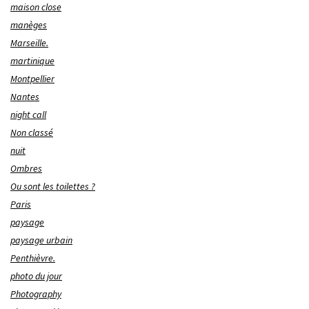
maison close
manèges
Marseille.
martinique
Montpellier
Nantes
night call
Non classé
nuit
Ombres
Ou sont les toilettes ?
Paris
paysage
paysage urbain
Penthièvre.
photo du jour
Photography