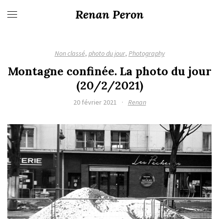
Renan Peron
Non classé
,
photo du jour
,
Photography
Montagne confinée. La photo du jour
(20/2/2021)
20 février 2021
·
Renan