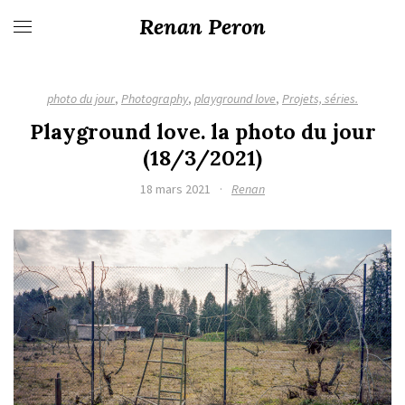
Renan Peron
photo du jour
,
Photography
,
playground love
,
Projets, séries.
Playground love. la photo du jour
(18/3/2021)
18 mars 2021
·
Renan