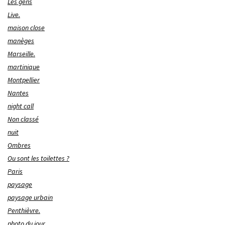
Les gens
Live.
maison close
manèges
Marseille.
martinique
Montpellier
Nantes
night call
Non classé
nuit
Ombres
Ou sont les toilettes ?
Paris
paysage
paysage urbain
Penthièvre.
photo du jour