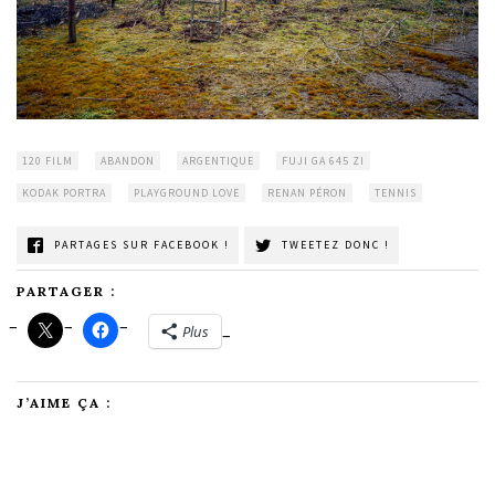
120 FILM
ABANDON
ARGENTIQUE
FUJI GA 645 ZI
KODAK PORTRA
PLAYGROUND LOVE
RENAN PÉRON
TENNIS
PARTAGES SUR FACEBOOK !
TWEETEZ DONC !
PARTAGER :
Plus
J’AIME ÇA :