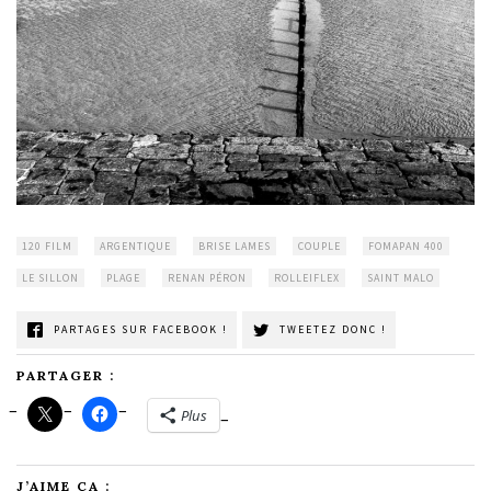
120 FILM
ARGENTIQUE
BRISE LAMES
COUPLE
FOMAPAN 400
LE SILLON
PLAGE
RENAN PÉRON
ROLLEIFLEX
SAINT MALO
PARTAGES SUR FACEBOOK !
TWEETEZ DONC !
PARTAGER :
Plus
J’AIME ÇA :