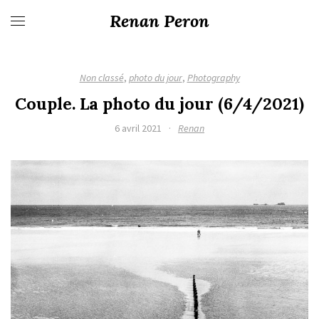
Renan Peron
Non classé
,
photo du jour
,
Photography
Couple. La photo du jour (6/4/2021)
6 avril 2021
·
Renan