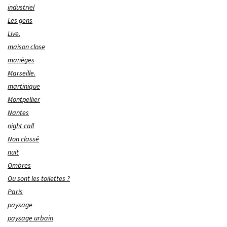
industriel
Les gens
Live.
maison close
manèges
Marseille.
martinique
Montpellier
Nantes
night call
Non classé
nuit
Ombres
Ou sont les toilettes ?
Paris
paysage
paysage urbain