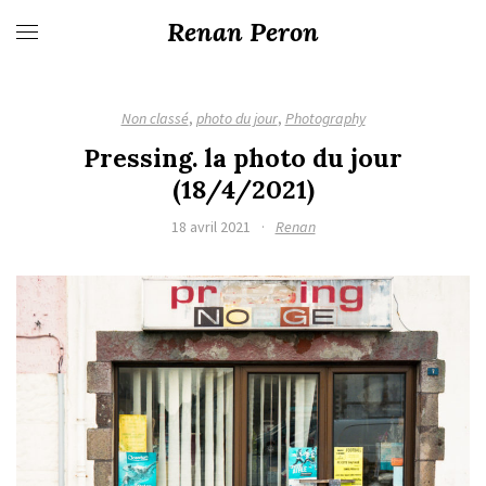
Renan Peron
Non classé
,
photo du jour
,
Photography
Pressing. la photo du jour
(18/4/2021)
18 avril 2021
·
Renan