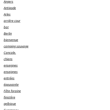
Angers
Antipode
Arles
arrière cour
bar
Berlin
bienvenue
camping sauvage
Cancale.
chiens
enseignes
enseignes
entrées
épouvante
Fête foraine
finistère
gelbique