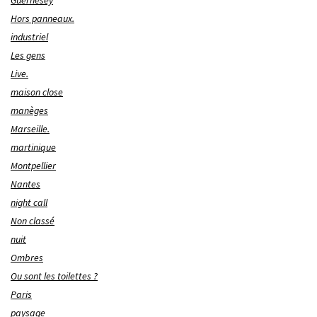
Guernesey
Hors panneaux.
industriel
Les gens
Live.
maison close
manèges
Marseille.
martinique
Montpellier
Nantes
night call
Non classé
nuit
Ombres
Ou sont les toilettes ?
Paris
paysage