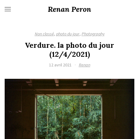
Renan Peron
Non classé
,
photo du jour
,
Photography
Verdure. la photo du jour
(12/4/2021)
12 avril 2021
·
Renan