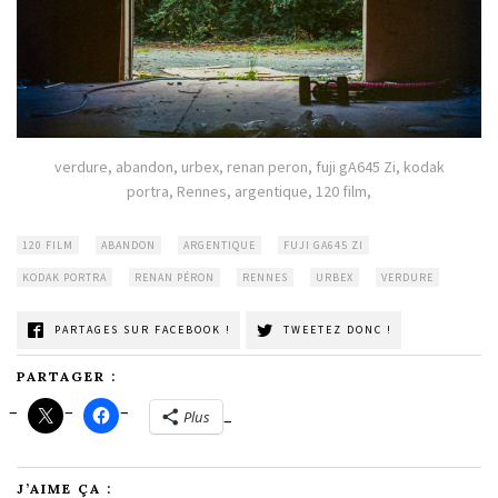
verdure, abandon, urbex, renan peron, fuji gA645 Zi, kodak
portra, Rennes, argentique, 120 film,
120 FILM
ABANDON
ARGENTIQUE
FUJI GA645 ZI
KODAK PORTRA
RENAN PÉRON
RENNES
URBEX
VERDURE
PARTAGES SUR FACEBOOK !
TWEETEZ DONC !
PARTAGER :
Plus
J’AIME ÇA :