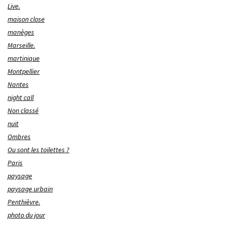
Live.
maison close
manèges
Marseille.
martinique
Montpellier
Nantes
night call
Non classé
nuit
Ombres
Ou sont les toilettes ?
Paris
paysage
paysage urbain
Penthièvre.
photo du jour