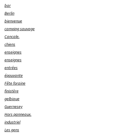
bar
Berlin
bienvenue
camping sauvage
Cancale.
chiens
enseignes
enseignes
entrées
épouvante
Fête foraine
finistère
gelbique
Guernesey
Hors panneaux.
industriel
Les gens