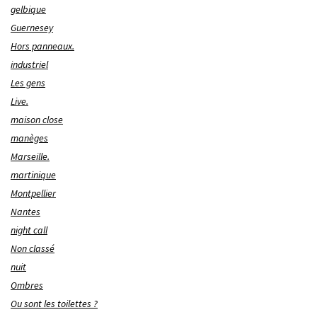
gelbique
Guernesey
Hors panneaux.
industriel
Les gens
Live.
maison close
manèges
Marseille.
martinique
Montpellier
Nantes
night call
Non classé
nuit
Ombres
Ou sont les toilettes ?