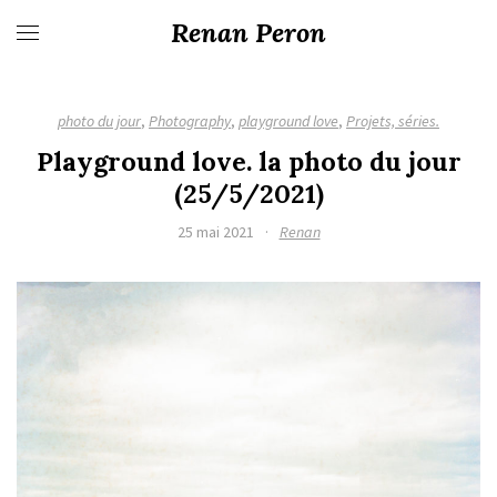
Renan Peron
photo du jour
,
Photography
,
playground love
,
Projets, séries.
Playground love. la photo du jour
(25/5/2021)
25 mai 2021
·
Renan