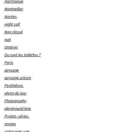
martinique
Montpellier
Nantes
night call
Non classé
nuit
Ombres
Ou sont les toilettes ?
Paris
paysage
paysage urbain
Penthièvre.
photo du jour
Photography
playground love
Projets, séries.
rennes
salon avec vue