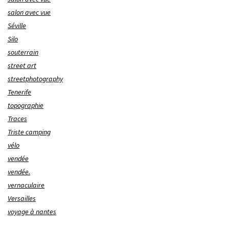
salon avec vue
Séville
Silo
souterrain
street art
streetphotography
Tenerife
topographie
Traces
Triste camping
vélo
vendée
vendée.
vernaculaire
Versailles
voyage à nantes