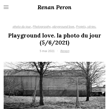
Renan Peron
photo du jour
,
Photography
,
playground love
,
Projets, séries.
Playground love. la photo du jour
(5/6/2021)
5 mai 2021
·
Renan