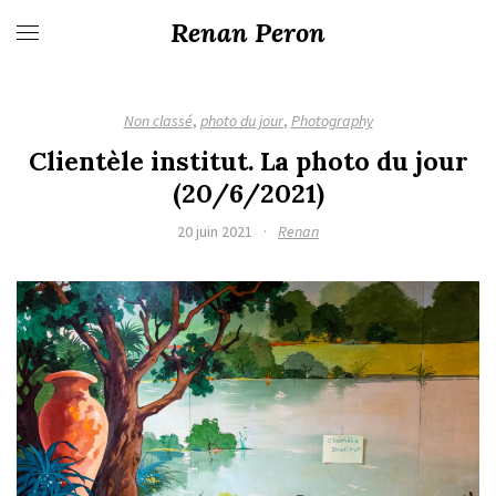
Renan Peron
Non classé
,
photo du jour
,
Photography
Clientèle institut. La photo du jour
(20/6/2021)
20 juin 2021
·
Renan