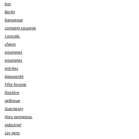
bar
Berlin
bienvenue
camping sauvage
Cancale.
chiens
enseignes
enseignes
entrées
épouvante
Fête foraine
finistère
gelbique
Guernesey
Hors panneaux.
industriel
Les gens