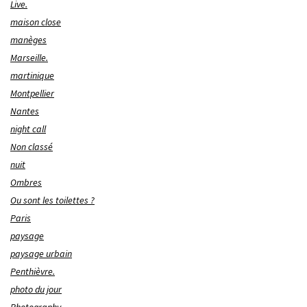
Live.
maison close
manèges
Marseille.
martinique
Montpellier
Nantes
night call
Non classé
nuit
Ombres
Ou sont les toilettes ?
Paris
paysage
paysage urbain
Penthièvre.
photo du jour