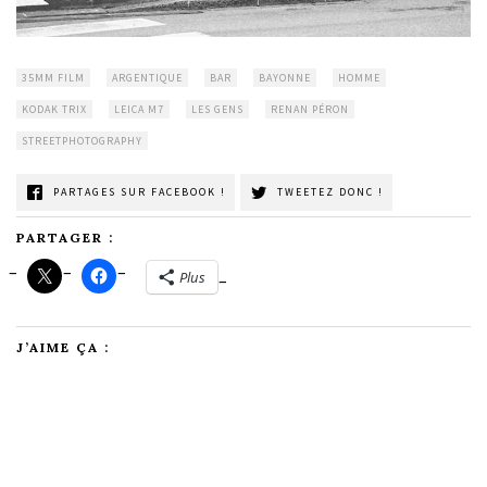
35MM FILM
ARGENTIQUE
BAR
BAYONNE
HOMME
KODAK TRIX
LEICA M7
LES GENS
RENAN PÉRON
STREETPHOTOGRAPHY
PARTAGES SUR FACEBOOK !
TWEETEZ DONC !
PARTAGER :
Plus
J’AIME ÇA :