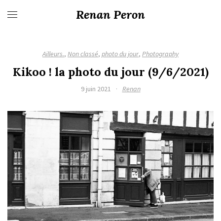
Renan Peron
Ailleurs.
,
Non classé
,
photo du jour
,
Photography
Kikoo ! la photo du jour (9/6/2021)
9 juin 2021
·
Renan