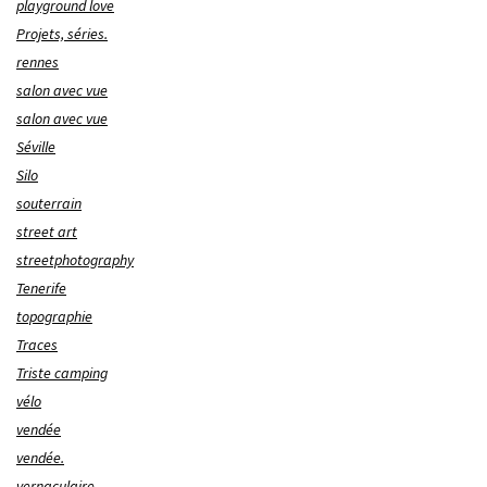
playground love
Projets, séries.
rennes
salon avec vue
salon avec vue
Séville
Silo
souterrain
street art
streetphotography
Tenerife
topographie
Traces
Triste camping
vélo
vendée
vendée.
vernaculaire