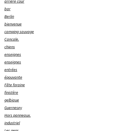
arrière cour
bar
Berlin
bienvenue
camping sauvage
Cancale.
chiens
enseignes
enseignes
entrées
épouvante
Fête foraine
finistère
gelbique
Guernesey
Hors panneaux.
industriel
Les gens