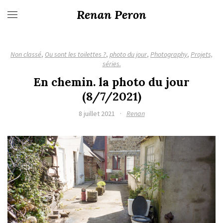
Renan Peron
Non classé
,
Ou sont les toilettes ?
,
photo du jour
,
Photography
,
Projets,
séries.
En chemin. la photo du jour
(8/7/2021)
8 juillet 2021
·
Renan