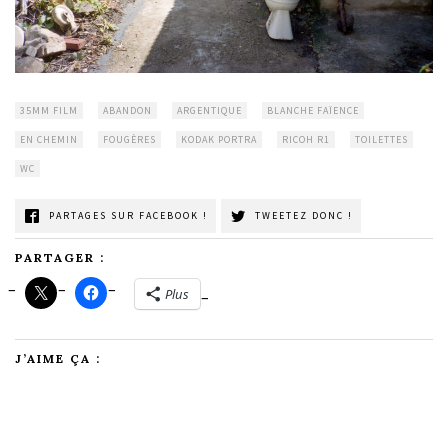
35MM FILM
ABANDON
ARGENTIQUE
BLANCHE FAÏENCE
EN CHEMIN
FOUGÈRES
KODAK PORTRA
RICOH R1
TOILETTES
WC
PARTAGES SUR FACEBOOK !
TWEETEZ DONC !
PARTAGER :
Plus
J’AIME ÇA :