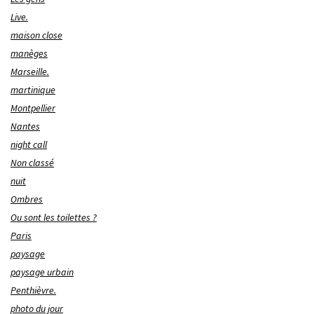
Live.
maison close
manèges
Marseille.
martinique
Montpellier
Nantes
night call
Non classé
nuit
Ombres
Ou sont les toilettes ?
Paris
paysage
paysage urbain
Penthièvre.
photo du jour