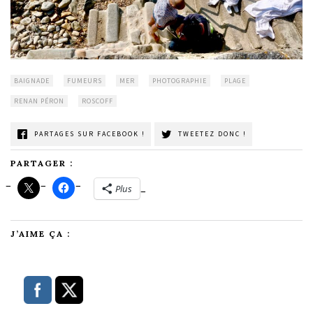
BAIGNADE
FUMEURS
MER
PHOTOGRAPHIE
PLAGE
RENAN PÉRON
ROSCOFF
PARTAGES SUR FACEBOOK !
TWEETEZ DONC !
PARTAGER :
Plus
J’AIME ÇA :