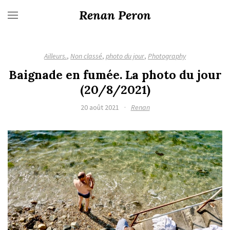
Renan Peron
Ailleurs.
,
Non classé
,
photo du jour
,
Photography
Baignade en fumée. La photo du jour
(20/8/2021)
20 août 2021
·
Renan