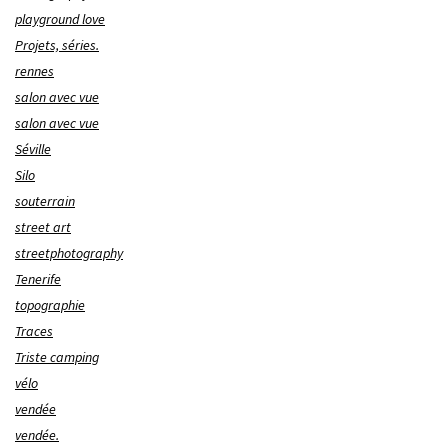
playground love
Projets, séries.
rennes
salon avec vue
salon avec vue
Séville
Silo
souterrain
street art
streetphotography
Tenerife
topographie
Traces
Triste camping
vélo
vendée
vendée.