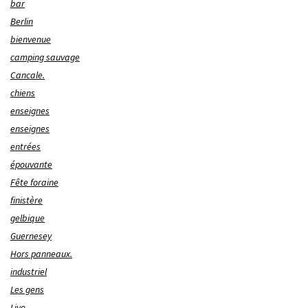
bar
Berlin
bienvenue
camping sauvage
Cancale.
chiens
enseignes
enseignes
entrées
épouvante
Fête foraine
finistère
gelbique
Guernesey
Hors panneaux.
industriel
Les gens
Live.