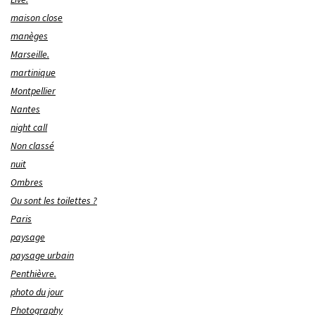
maison close
manèges
Marseille.
martinique
Montpellier
Nantes
night call
Non classé
nuit
Ombres
Ou sont les toilettes ?
Paris
paysage
paysage urbain
Penthièvre.
photo du jour
Photography