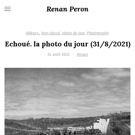
Renan Peron
Ailleurs.
,
Non classé
,
photo du jour
,
Photography
Echoué. la photo du jour (31/8/2021)
31 août 2021
·
Renan