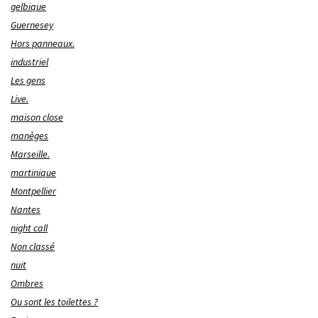
gelbique
Guernesey
Hors panneaux.
industriel
Les gens
Live.
maison close
manèges
Marseille.
martinique
Montpellier
Nantes
night call
Non classé
nuit
Ombres
Ou sont les toilettes ?