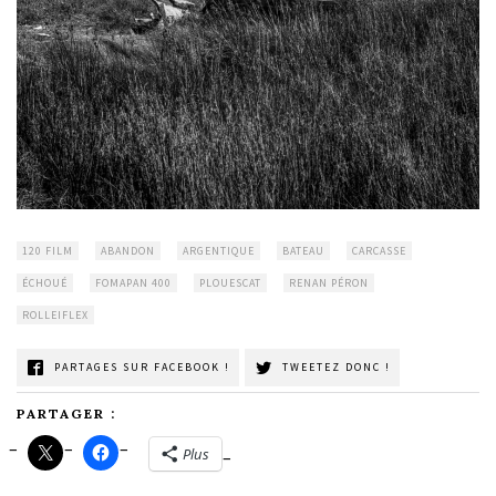
120 FILM
ABANDON
ARGENTIQUE
BATEAU
CARCASSE
ÉCHOUÉ
FOMAPAN 400
PLOUESCAT
RENAN PÉRON
ROLLEIFLEX
PARTAGES SUR FACEBOOK !
TWEETEZ DONC !
PARTAGER :
Plus