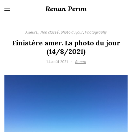
Renan Peron
Ailleurs.
,
Non classé
,
photo du jour
,
Photography
Finistère amer. La photo du jour
(14/8/2021)
14 août 2021
·
Renan