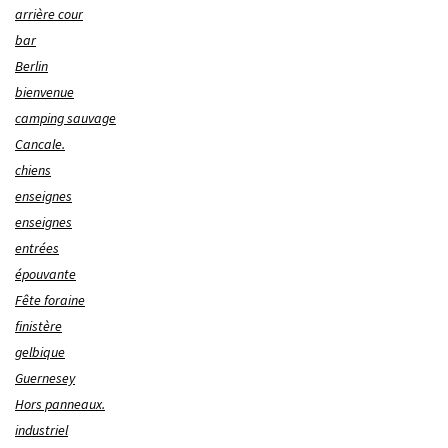
arrière cour
bar
Berlin
bienvenue
camping sauvage
Cancale.
chiens
enseignes
enseignes
entrées
épouvante
Fête foraine
finistère
gelbique
Guernesey
Hors panneaux.
industriel