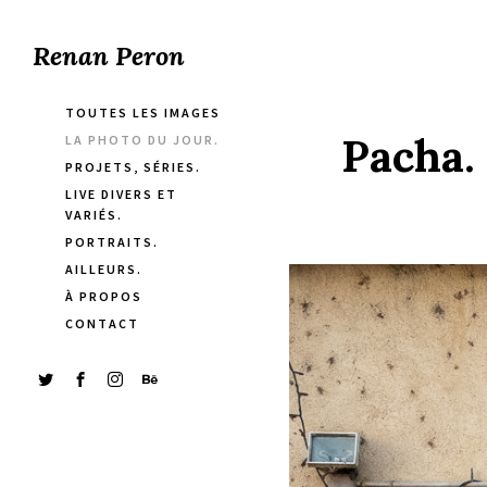
Renan Peron
TOUTES LES IMAGES
Pacha.
LA PHOTO DU JOUR.
PROJETS, SÉRIES.
LIVE DIVERS ET
VARIÉS.
PORTRAITS.
AILLEURS.
À PROPOS
CONTACT