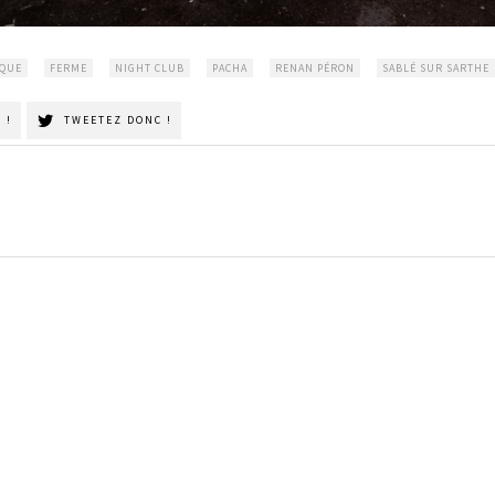
ÈQUE
FERME
NIGHT CLUB
PACHA
RENAN PÉRON
SABLÉ SUR SARTHE
 !
TWEETEZ DONC !