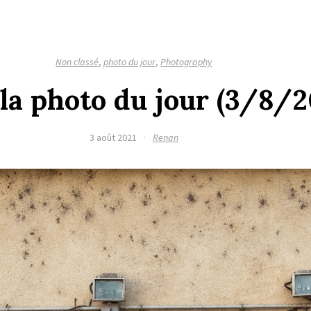
Non classé
,
photo du jour
,
Photography
 la photo du jour (3/8/2
3 août 2021
·
Renan