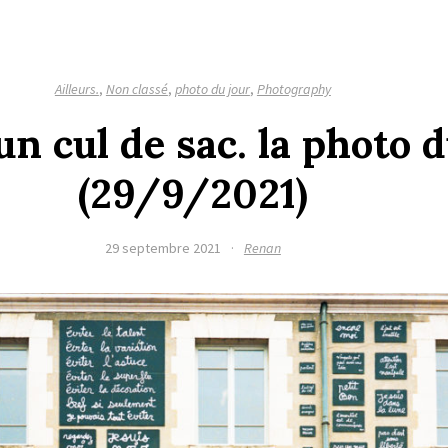
Ailleurs.
,
Non classé
,
photo du jour
,
Photography
 un cul de sac. la photo 
(29/9/2021)
29 septembre 2021
·
Renan