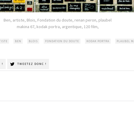
Ben, artiste, Blois, Fondation du doute, renan peron, plaubel
makina 67, kodak portra, argentique, 120 film,
TISTE
BEN
BLOIS
FONDATION DU DOUTE
KODAK PORTRA
PLAUBEL M
 !
TWEETEZ DONC !