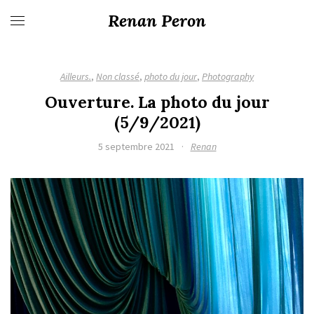
Renan Peron
Ailleurs.
,
Non classé
,
photo du jour
,
Photography
Ouverture. La photo du jour
(5/9/2021)
5 septembre 2021
·
Renan