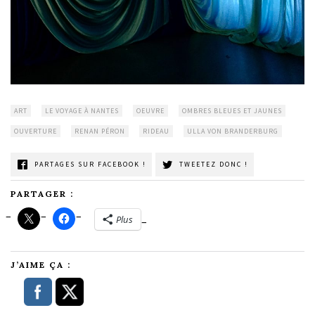
ART
LE VOYAGE À NANTES
OEUVRE
OMBRES BLEUES ET JAUNES
OUVERTURE
RENAN PÉRON
RIDEAU
ULLA VON BRANDERBURG
PARTAGES SUR FACEBOOK !
TWEETEZ DONC !
PARTAGER :
Plus
J’AIME ÇA :