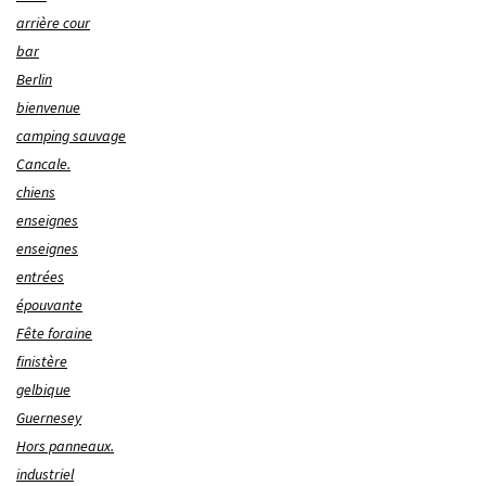
arrière cour
bar
Berlin
bienvenue
camping sauvage
Cancale.
chiens
enseignes
enseignes
entrées
épouvante
Fête foraine
finistère
gelbique
Guernesey
Hors panneaux.
industriel