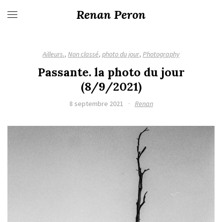
Renan Peron
Ailleurs.
,
Non classé
,
photo du jour
,
Photography
Passante. la photo du jour
(8/9/2021)
8 septembre 2021
·
Renan