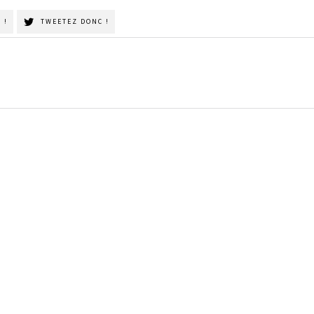
 !
TWEETEZ DONC !