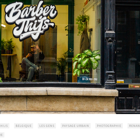
THIJS
BELGIQUE
LES GENS
PAYSAGE URBAIN
PHOTOGRAPHIE
RENAN
RE