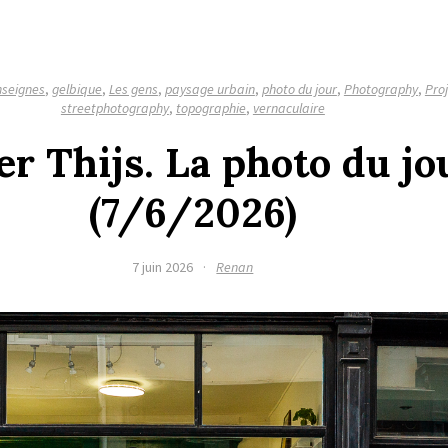
nseignes
,
gelbique
,
Les gens
,
paysage urbain
,
photo du jour
,
Photography
,
Proj
streetphotography
,
topographie
,
vernaculaire
er Thijs. La photo du jo
(7/6/2026)
7 juin 2026
·
Renan