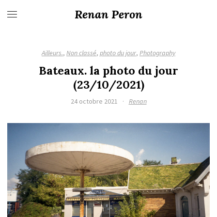
Renan Peron
Ailleurs.
,
Non classé
,
photo du jour
,
Photography
Bateaux. la photo du jour
(23/10/2021)
24 octobre 2021
·
Renan