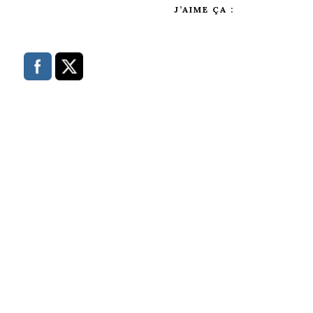
J’AIME ÇA :