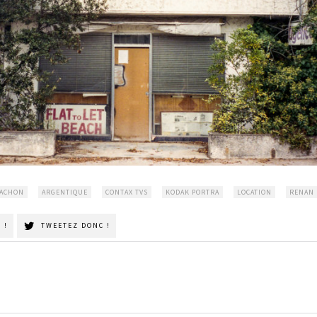
CACHON
ARGENTIQUE
CONTAX TVS
KODAK PORTRA
LOCATION
RENAN
 !
TWEETEZ DONC !