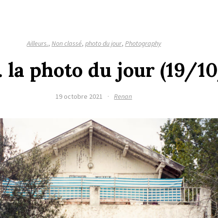
Ailleurs.
,
Non classé
,
photo du jour
,
Photography
t. la photo du jour (19/1
19 octobre 2021
·
Renan