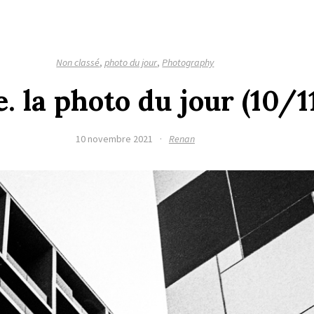
Non classé
,
photo du jour
,
Photography
. la photo du jour (10/
10 novembre 2021
·
Renan