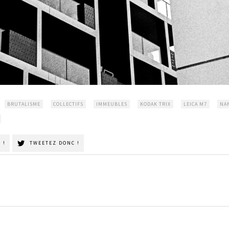
BRUTALISME
COLLECTIFS
IMMEUBLES
KODAK TRIX
LEICA M7
NA
 !
TWEETEZ DONC !