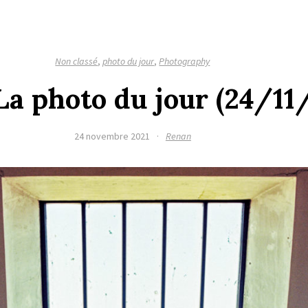
Non classé
,
photo du jour
,
Photography
La photo du jour (24/11
24 novembre 2021
·
Renan