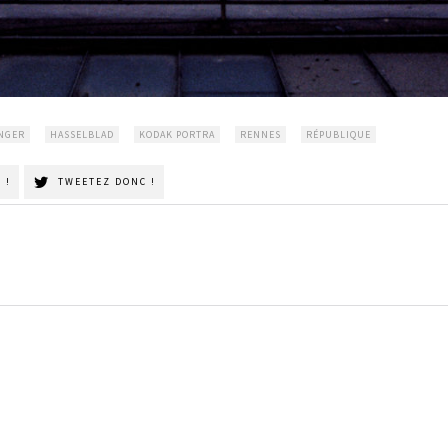
NGER
HASSELBLAD
KODAK PORTRA
RENNES
RÉPUBLIQUE
 !
TWEETEZ DONC !