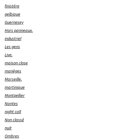
finistère
gelbique
Guernesey
Hors panneaux.
industriel
Les gens
Live.
maison close
manèges
Marseille.
martinique
Montpellier
Nantes
night call
Non classé
nuit
Ombres