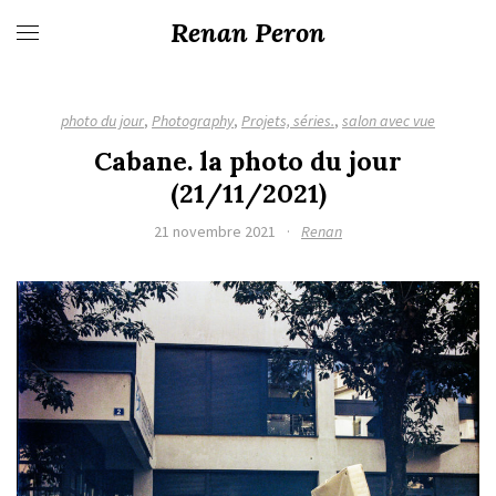
Renan Peron
photo du jour
,
Photography
,
Projets, séries.
,
salon avec vue
Cabane. la photo du jour
(21/11/2021)
21 novembre 2021
·
Renan