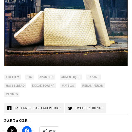
120 FILM
6X6
ABANDON
ARGENTIQUE
CABANE
HASSELBLAD
KODAK PORTRA
MATELAS
RENAN PÉRON
RENNES
PARTAGES SUR FACEBOOK !
TWEETEZ DONC !
PARTAGER :
Plus