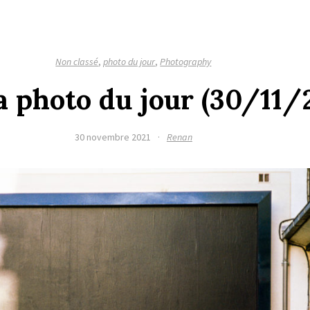
Non classé
,
photo du jour
,
Photography
la photo du jour (30/11/
30 novembre 2021
·
Renan