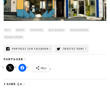
80'S
BREST
COIFFEUR
OLD SCHOOL
RECOUVRANCE
RENAN PÉRON
PARTAGES SUR FACEBOOK !
TWEETEZ DONC !
PARTAGER :
Plus
J’AIME ÇA :