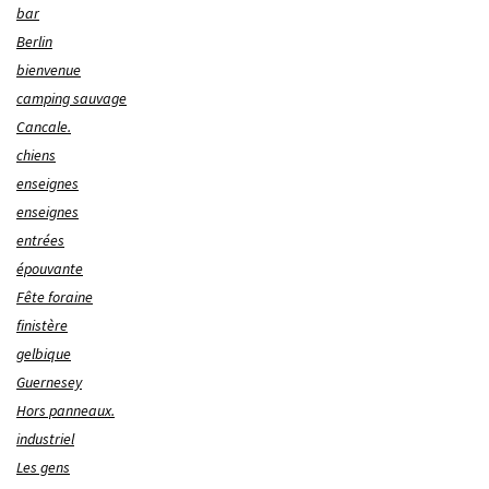
bar
Berlin
bienvenue
camping sauvage
Cancale.
chiens
enseignes
enseignes
entrées
épouvante
Fête foraine
finistère
gelbique
Guernesey
Hors panneaux.
industriel
Les gens