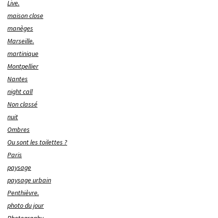
Live.
maison close
manèges
Marseille.
martinique
Montpellier
Nantes
night call
Non classé
nuit
Ombres
Ou sont les toilettes ?
Paris
paysage
paysage urbain
Penthièvre.
photo du jour