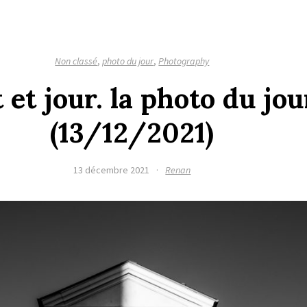
Non classé
,
photo du jour
,
Photography
 et jour. la photo du jou
(13/12/2021)
13 décembre 2021
·
Renan