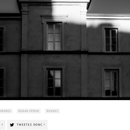
OMBRES
RENAN PÉRON
RENNES
 !
TWEETEZ DONC !