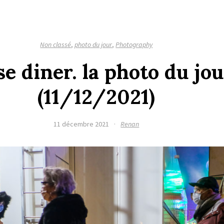
Non classé
,
photo du jour
,
Photography
e diner. la photo du jou
(11/12/2021)
11 décembre 2021
·
Renan