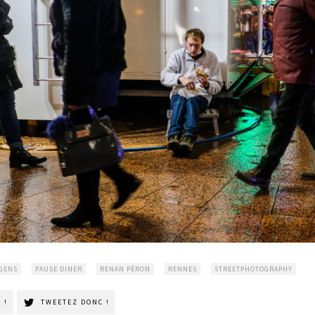
 GENS
PAUSE DINER
RENAN PÉRON
RENNES
STREETPHOTOGRAPHY
 !
TWEETEZ DONC !