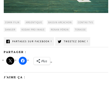
35MM FILM
ARGENTIQUE
BASSIN ARCACHON
CONTAX TVS
DANGER
KODAK PRO IMAGE
RENAN PÉRON
TERASSE
PARTAGES SUR FACEBOOK !
TWEETEZ DONC !
PARTAGER :
Plus
J’AIME ÇA :