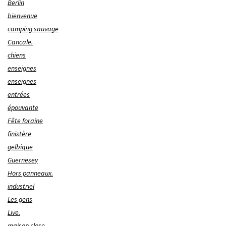
Berlin
bienvenue
camping sauvage
Cancale.
chiens
enseignes
enseignes
entrées
épouvante
Fête foraine
finistère
gelbique
Guernesey
Hors panneaux.
industriel
Les gens
Live.
maison close