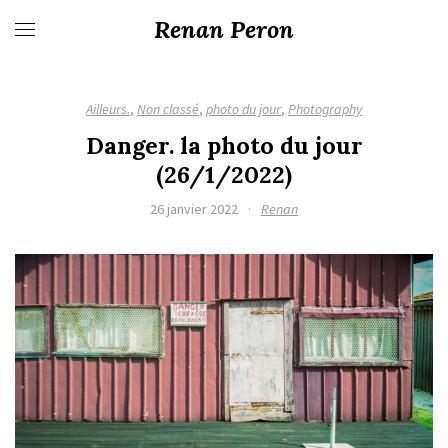
Renan Peron
Ailleurs.
,
Non classé
,
photo du jour
,
Photography
Danger. la photo du jour
(26/1/2022)
26 janvier 2022
·
Renan