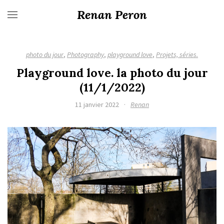
Renan Peron
photo du jour
,
Photography
,
playground love
,
Projets, séries.
Playground love. la photo du jour
(11/1/2022)
11 janvier 2022
·
Renan