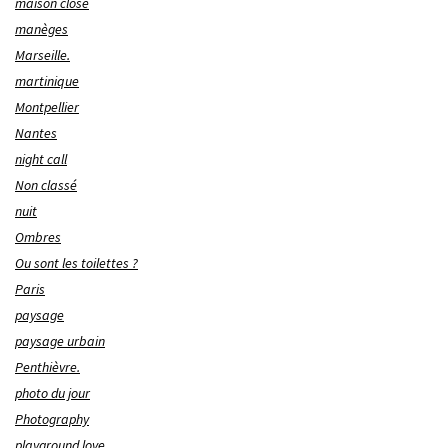
maison close
manèges
Marseille.
martinique
Montpellier
Nantes
night call
Non classé
nuit
Ombres
Ou sont les toilettes ?
Paris
paysage
paysage urbain
Penthièvre.
photo du jour
Photography
playground love