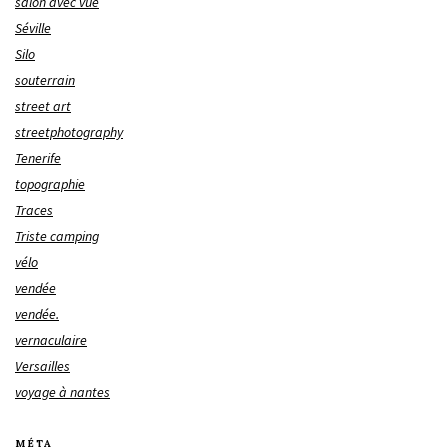
salon avec vue
Séville
Silo
souterrain
street art
streetphotography
Tenerife
topographie
Traces
Triste camping
vélo
vendée
vendée.
vernaculaire
Versailles
voyage à nantes
MÉTA