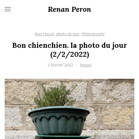
Renan Peron
Non classé
,
photo du jour
,
Photography
Bon chienchien. la photo du jour
(2/2/2022)
2 février 2022
·
Renan