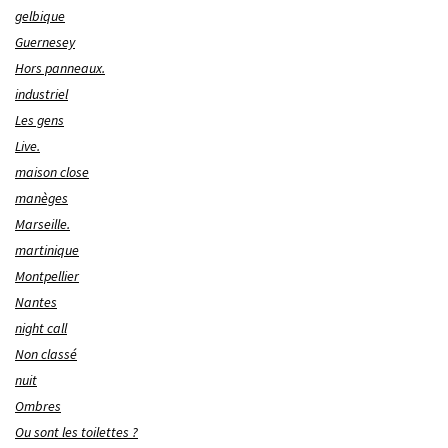
gelbique
Guernesey
Hors panneaux.
industriel
Les gens
Live.
maison close
manèges
Marseille.
martinique
Montpellier
Nantes
night call
Non classé
nuit
Ombres
Ou sont les toilettes ?