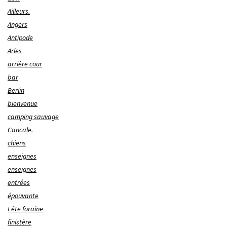
Ailleurs.
Angers
Antipode
Arles
arrière cour
bar
Berlin
bienvenue
camping sauvage
Cancale.
chiens
enseignes
enseignes
entrées
épouvante
Fête foraine
finistère