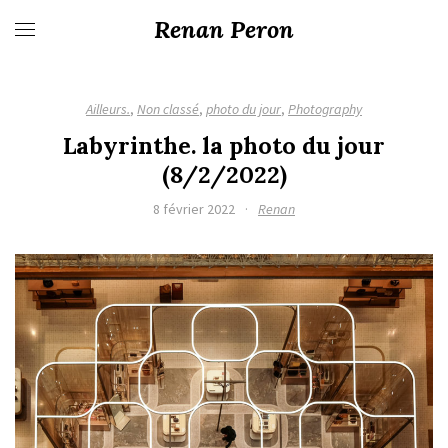
Renan Peron
Ailleurs.
,
Non classé
,
photo du jour
,
Photography
Labyrinthe. la photo du jour
(8/2/2022)
8 février 2022
·
Renan