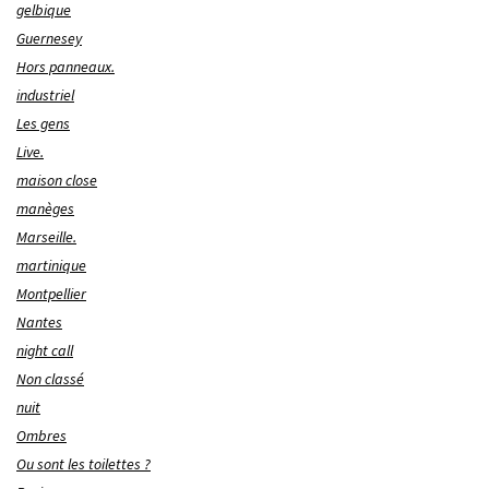
gelbique
Guernesey
Hors panneaux.
industriel
Les gens
Live.
maison close
manèges
Marseille.
martinique
Montpellier
Nantes
night call
Non classé
nuit
Ombres
Ou sont les toilettes ?