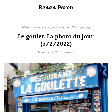
Renan Peron
Ailleurs.
,
Non classé
,
photo du jour
,
Photography
Le goulet. La photo du jour
(5/2/2022)
5 février 2022
·
Renan