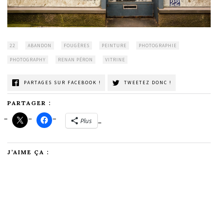
22
ABANDON
FOUGÈRES
PEINTURE
PHOTOGRAPHIE
PHOTOGRAPHY
RENAN PÉRON
VITRINE
PARTAGES SUR FACEBOOK !
TWEETEZ DONC !
PARTAGER :
Plus
J’AIME ÇA :