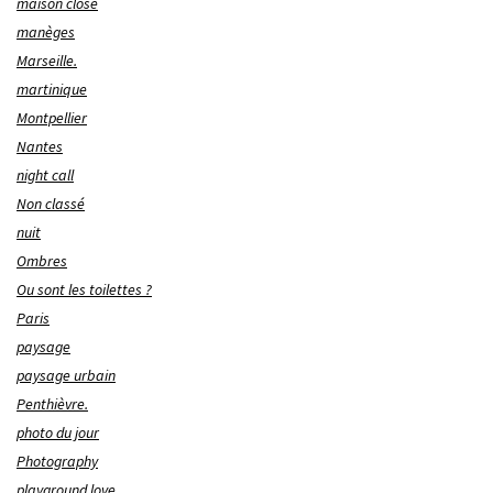
maison close
manèges
Marseille.
martinique
Montpellier
Nantes
night call
Non classé
nuit
Ombres
Ou sont les toilettes ?
Paris
paysage
paysage urbain
Penthièvre.
photo du jour
Photography
playground love