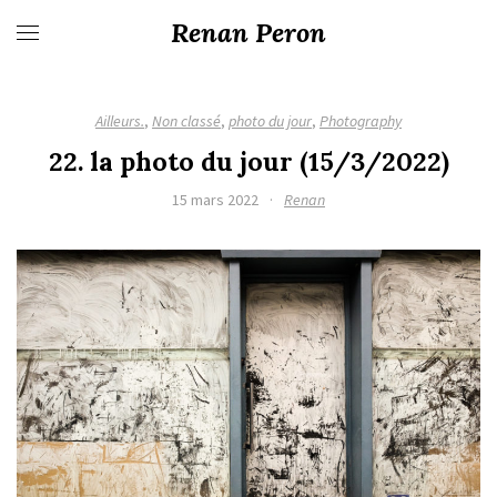
Renan Peron
Ailleurs.
,
Non classé
,
photo du jour
,
Photography
22. la photo du jour (15/3/2022)
15 mars 2022
·
Renan