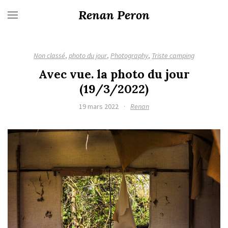
Renan Peron
Non classé
,
photo du jour
,
Photography
,
Triste camping
Avec vue. la photo du jour
(19/3/2022)
19 mars 2022
·
Renan