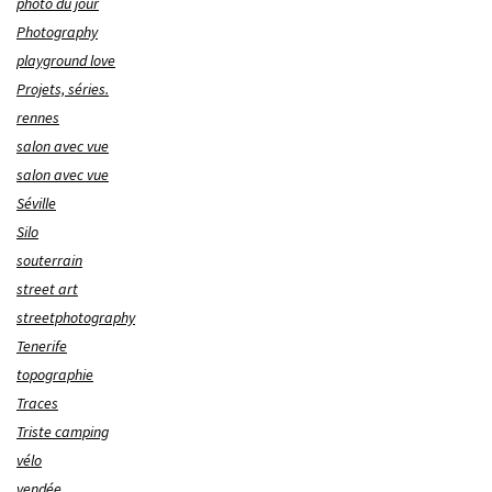
photo du jour
Photography
playground love
Projets, séries.
rennes
salon avec vue
salon avec vue
Séville
Silo
souterrain
street art
streetphotography
Tenerife
topographie
Traces
Triste camping
vélo
vendée