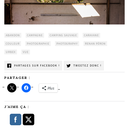
ABANDON
CAMPAGNE
CAMPING SAUVAGE
CARAVANE
COULEUR
PHOTOGRAPHIE
PHOTOGRAPHY
RENAN PÉRON
URBEX
VUE
PARTAGES SUR FACEBOOK !
TWEETEZ DONC !
PARTAGER :
Plus
J’AIME ÇA :