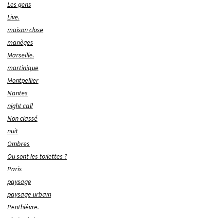
Les gens
Live.
maison close
manèges
Marseille.
martinique
Montpellier
Nantes
night call
Non classé
nuit
Ombres
Ou sont les toilettes ?
Paris
paysage
paysage urbain
Penthièvre.