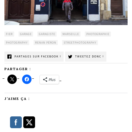
FIER
GARAGE
GARAGISTE
MARSEILLE
PHOTOGRAPHIE
PHOTOGRAPHY
RENAN PÉRON
STREETPHOTOGRAPHY
PARTAGES SUR FACEBOOK !
TWEETEZ DONC !
PARTAGER :
Plus
J’AIME ÇA :