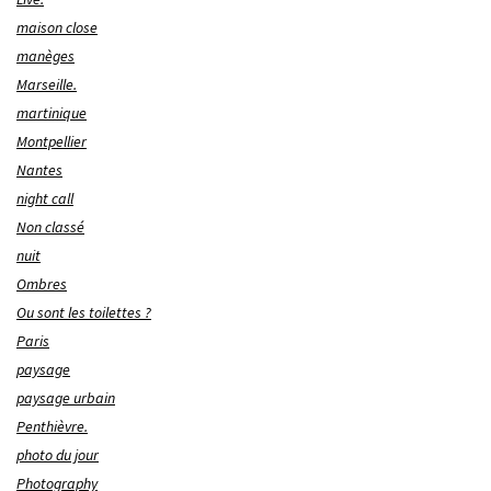
maison close
manèges
Marseille.
martinique
Montpellier
Nantes
night call
Non classé
nuit
Ombres
Ou sont les toilettes ?
Paris
paysage
paysage urbain
Penthièvre.
photo du jour
Photography