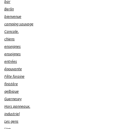
bar
Berlin
bienvenue
camping sauvage
Cancale.
chiens
enseignes
enseignes
entrées
épouvante
Fête foraine
finistère
gelbique
Guernesey
Hors panneaux.
industriel
Les gens
Live.