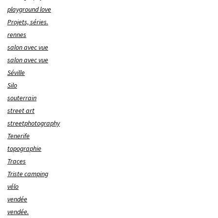
playground love
Projets, séries.
rennes
salon avec vue
salon avec vue
Séville
Silo
souterrain
street art
streetphotography
Tenerife
topographie
Traces
Triste camping
vélo
vendée
vendée.