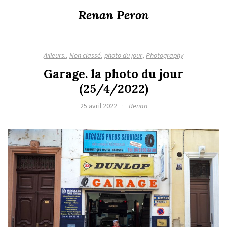
Renan Peron
Ailleurs.
,
Non classé
,
photo du jour
,
Photography
Garage. la photo du jour
(25/4/2022)
25 avril 2022
·
Renan