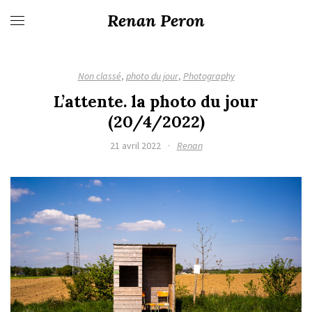
Renan Peron
Non classé
,
photo du jour
,
Photography
L’attente. la photo du jour
(20/4/2022)
21 avril 2022
·
Renan