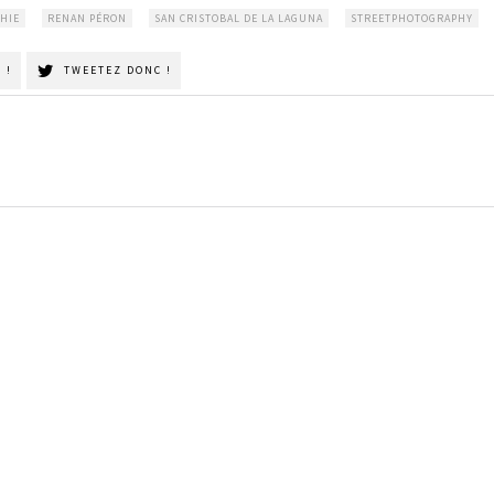
HIE
RENAN PÉRON
SAN CRISTOBAL DE LA LAGUNA
STREETPHOTOGRAPHY
 !
TWEETEZ DONC !