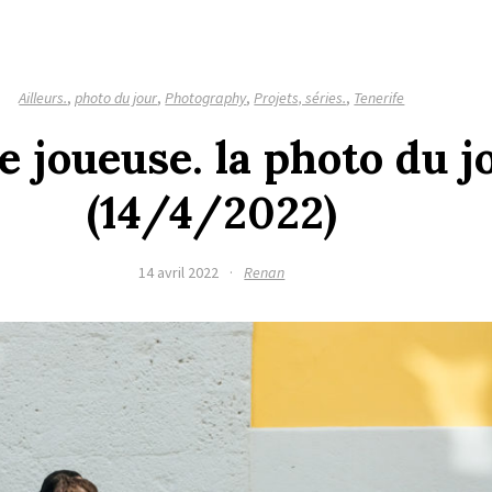
Ailleurs.
,
photo du jour
,
Photography
,
Projets, séries.
,
Tenerife
 joueuse. la photo du j
(14/4/2022)
14 avril 2022
·
Renan