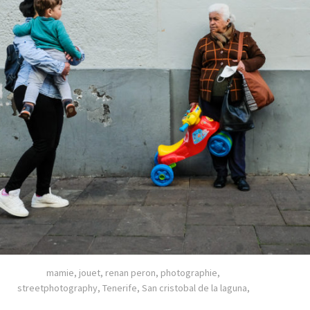
mamie, jouet, renan peron, photographie,
streetphotography, Tenerife, San cristobal de la laguna,