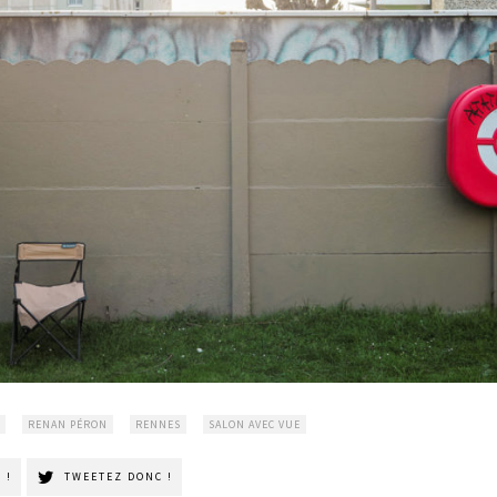
RENAN PÉRON
RENNES
SALON AVEC VUE
 !
TWEETEZ DONC !