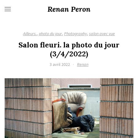
Renan Peron
Ailleurs.
,
photo du jour
,
Photography
,
salon avec vue
Salon fleuri. la photo du jour
(3/4/2022)
3 avril 2022
·
Renan