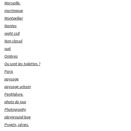
Marseille.
martinique
Montpellier
Nantes
night call
Non classé
nuit
Ombres
Ou sont les toilettes ?
Paris
paysage
paysage urbain
Penthièvre.
photo du jour
Photography
playground love
Projets, séries.