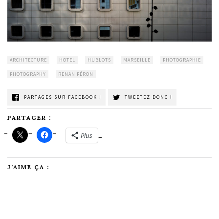
ARCHITECTURE
HOTEL
HUBLOTS
MARSEILLE
PHOTOGRAPHIE
PHOTOGRAPHY
RENAN PÉRON
PARTAGES SUR FACEBOOK !
TWEETEZ DONC !
PARTAGER :
Plus
J’AIME ÇA :