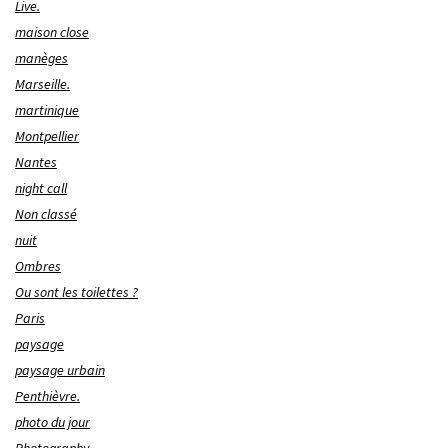
Live.
maison close
manèges
Marseille.
martinique
Montpellier
Nantes
night call
Non classé
nuit
Ombres
Ou sont les toilettes ?
Paris
paysage
paysage urbain
Penthièvre.
photo du jour