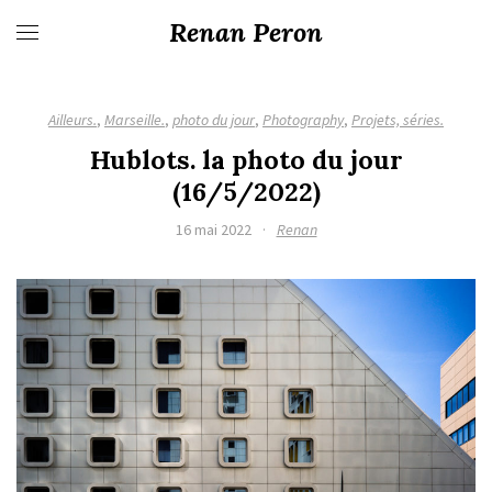
Renan Peron
Ailleurs.
,
Marseille.
,
photo du jour
,
Photography
,
Projets, séries.
Hublots. la photo du jour
(16/5/2022)
16 mai 2022
·
Renan