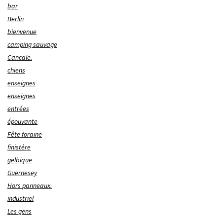
bar
Berlin
bienvenue
camping sauvage
Cancale.
chiens
enseignes
enseignes
entrées
épouvante
Fête foraine
finistère
gelbique
Guernesey
Hors panneaux.
industriel
Les gens