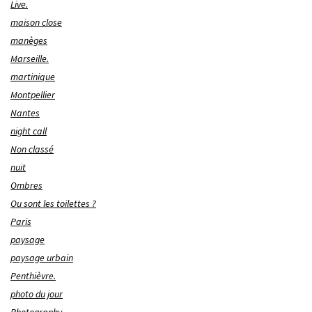
Live.
maison close
manèges
Marseille.
martinique
Montpellier
Nantes
night call
Non classé
nuit
Ombres
Ou sont les toilettes ?
Paris
paysage
paysage urbain
Penthièvre.
photo du jour