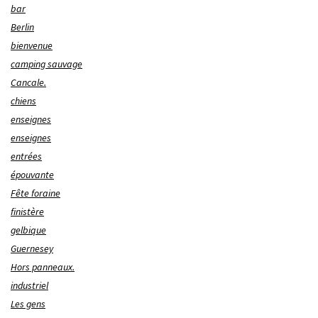
bar
Berlin
bienvenue
camping sauvage
Cancale.
chiens
enseignes
enseignes
entrées
épouvante
Fête foraine
finistère
gelbique
Guernesey
Hors panneaux.
industriel
Les gens