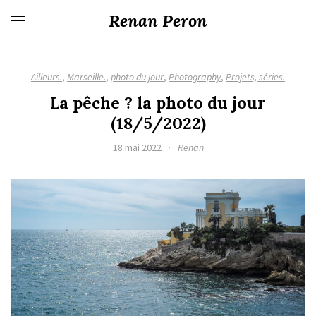
Renan Peron
Ailleurs.
,
Marseille.
,
photo du jour
,
Photography
,
Projets, séries.
La pêche ? la photo du jour
(18/5/2022)
18 mai 2022
·
Renan